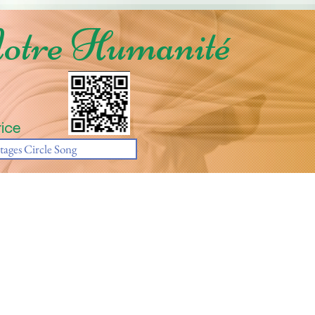
Notre Humanité
ice
tages Circle Song